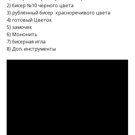
2) бисер №10 чёрного цвета
3) рубленный бисер красноречивого цвета
4) готовый Цветок
5) замочек
6) Мононить
7) бисерная игла
8) Доп. инструменты