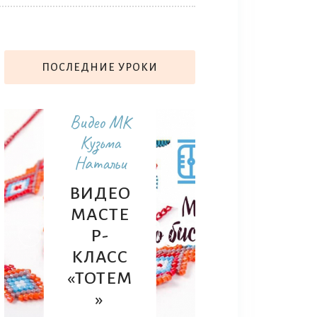
ПОСЛЕДНИЕ УРОКИ
Видео М
Кузьма
Видео МК
Натальи
Кузьма
ТИГР
Натальи
ИЗ
ВИДЕО
БИСЕ
МАСТЕ
А.
Р-
ПЛЕТ
КЛАСС
М
«ТОТЕМ
СИМВ
»
Л 202