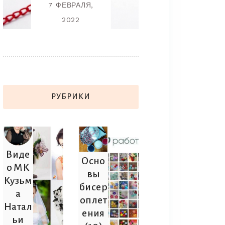
7 ФЕВРАЛЯ,
ГОДА!
2022
7 ФЕВРАЛЯ
2022
РУБРИКИ
Виде
Осно
о МК
вы
Кузьм
бисер
а
оплет
Натал
ения
ьи