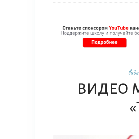
вид
ВИДЕО 
«