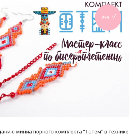
Е.
pin it
23
АВГУСТА,
2021
зданию миниатюрного комплекта “Тотем” в технике